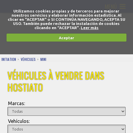
MENÚ
Utilizamos cookies propias y de terceros para mejorar
nuestros servicios y elaborar información estadística. Al
clicar en "ACEPTAR" o SI CONTINÚA NAVEGANDO, ACEPTA SU
USO. También puede rechazar la instalación de cookies
clicando en “ACEPTAR".
Leer más
Aceptar
INITIATION
VÉHICULES
MINI
VÉHICULES À VENDRE DANS
HOSTIATO
Marcas:
Vehículos: