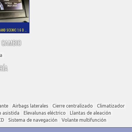
AND SCENIC 1.6 D …
 CAMBIO
a
RÍA
ante
Airbags laterales
Cierre centralizado
Climatizador
n asistida
Elevalunas eléctrico
Llantas de aleación
CD
Sistema de navegación
Volante multifunción