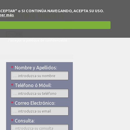
 en "ACEPTAR" o SI CONTINÚA NAVEGANDO, ACEPTA SU USO.
BULLETIN DE VÉHICULES
eer más
Oui
Pas
J'accepte la politique de confidentialité.
*
Nombre y Apellidos:
*
Teléfono ó Móvil:
*
Correo Electrónico:
*
Consulta: