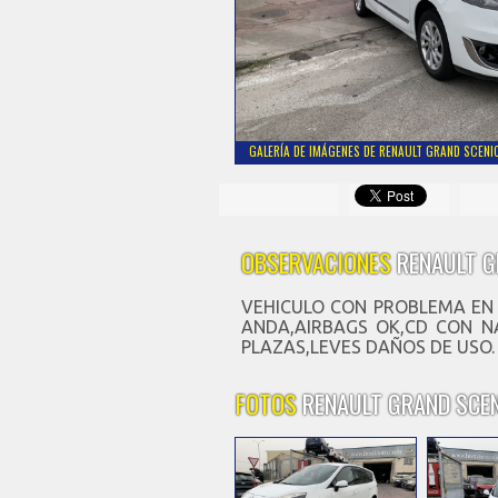
GALERÍA DE IMÁGENES DE RENAULT GRAND SCENIC
OBSERVACIONES
RENAULT G
VEHICULO CON PROBLEMA EN
ANDA,AIRBAGS OK,CD CON N
PLAZAS,LEVES DAÑOS DE USO.
FOTOS
RENAULT GRAND SCEN