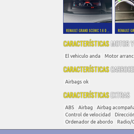
RENAULT GRAND SCENIC 1.6 D …
RENAULT GR
CARACTERÍSTICAS
MOTOR Y
El vehiculo anda
Motor arranc
CARACTERÍSTICAS
CARROCE
Airbags ok
CARACTERÍSTICAS
EXTRAS
ABS
Airbag
Airbag acompañ
Control de velocidad
Direcció
Ordenador de abordo
Radio/