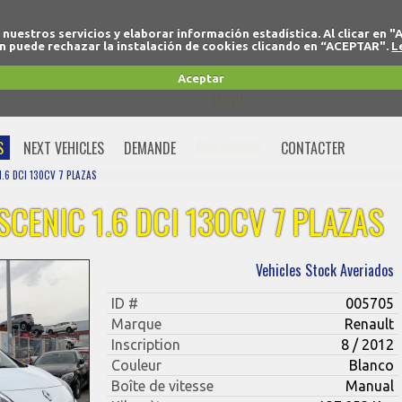
r nuestros servicios y elaborar información estadística. Al clicar
 puede rechazar la instalación de cookies clicando en “ACEPTAR".
L
+34 91 691 77 32
Aceptar
MOVIL
+34 675 74 80 91
S
NEXT VEHICLES
DEMANDE
ÉVALUATION
CONTACTER
.6 DCI 130CV 7 PLAZAS
CENIC 1.6 DCI 130CV 7 PLAZAS
Vehicles Stock Averiados
ID #
005705
Marque
Renault
Inscription
8 / 2012
Couleur
Blanco
Boîte de vitesse
Manual