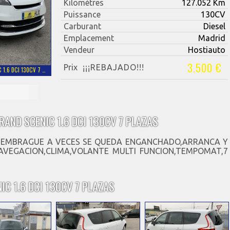
Kilomètres
127.052 Km
Puissance
130CV
Carburant
Diesel
Emplacement
Madrid
Vendeur
Hostiauto
3.500 €
Prix
¡¡¡REBAJADO!!!
 1.6 DCI 130CV 7 …
RAND SCENIC 1.6 DCI 130CV 7 PLAZAS
 EMBRAGUE A VECES SE QUEDA ENGANCHADO,ARRANCA Y
AVEGACION,CLIMA,VOLANTE MULTI FUNCION,TEMPOMAT,7
IC 1.6 DCI 130CV 7 PLAZAS