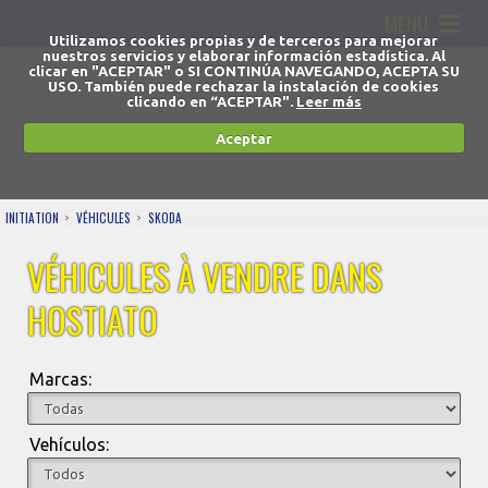
MENÚ
Utilizamos cookies propias y de terceros para mejorar
nuestros servicios y elaborar información estadística. Al
clicar en "ACEPTAR" o SI CONTINÚA NAVEGANDO, ACEPTA SU
USO. También puede rechazar la instalación de cookies
clicando en “ACEPTAR".
Leer más
Aceptar
INITIATION
VÉHICULES
SKODA
VÉHICULES À VENDRE DANS
HOSTIATO
Marcas:
Vehículos: