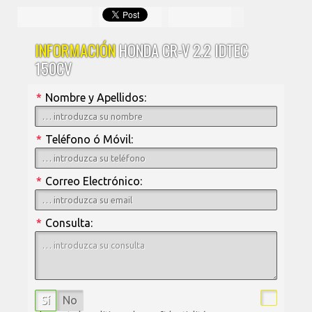
INFORMACIÓN
HONDA CR-V 2.2 IDTEC
150CV
*
Nombre y Apellidos:
*
Teléfono ó Móvil:
*
Correo Electrónico:
*
Consulta:
Sí
No