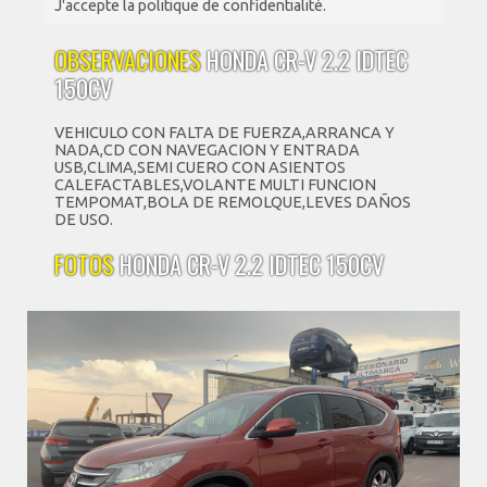
J'accepte la politique de confidentialité.
OBSERVACIONES
HONDA CR-V 2.2 IDTEC
150CV
VEHICULO CON FALTA DE FUERZA,ARRANCA Y
NADA,CD CON NAVEGACION Y ENTRADA
USB,CLIMA,SEMI CUERO CON ASIENTOS
CALEFACTABLES,VOLANTE MULTI FUNCION
TEMPOMAT,BOLA DE REMOLQUE,LEVES DAÑOS
DE USO.
FOTOS
HONDA CR-V 2.2 IDTEC 150CV