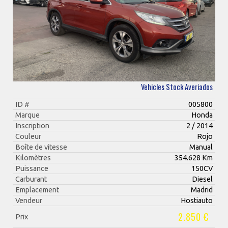
Vehicles Stock Averiados
ID #
005800
Marque
Honda
Inscription
2 / 2014
Couleur
Rojo
Boîte de vitesse
Manual
Kilomètres
354.628 Km
Puissance
150CV
Carburant
Diesel
Emplacement
Madrid
Vendeur
Hostiauto
2.850 €
Prix