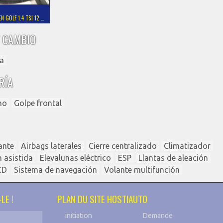
 GOLF 1.4 TSI 12 …
 CAMBIO
a
RÍA
ho
Golpe frontal
ante
Airbags laterales
Cierre centralizado
Climatizador
n asistida
Elevalunas eléctrico
ESP
Llantas de aleación
CD
Sistema de navegación
Volante multifunción
LE !
PLAN DU SITE HOSTIAUTO
initiation
Demande