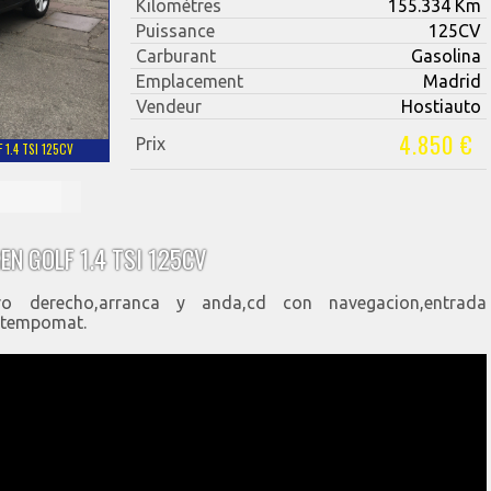
Kilomètres
155.334 Km
Puissance
125CV
Carburant
Gasolina
Emplacement
Madrid
Vendeur
Hostiauto
4.850 €
Prix
1.4 TSI 125CV
N GOLF 1.4 TSI 125CV
ro derecho,arranca y anda,cd con navegacion,entrada
n,tempomat.