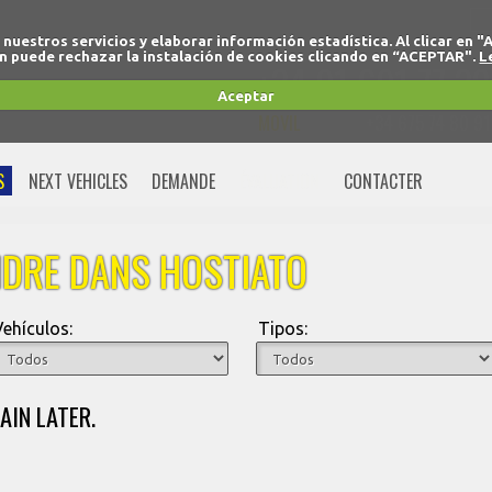
r nuestros servicios y elaborar información estadística. Al clicar
 puede rechazar la instalación de cookies clicando en “ACEPTAR".
L
+34 91 691 77 32
Aceptar
MOVIL
+34 675 74 80 91
S
NEXT VEHICLES
DEMANDE
ÉVALUATION
CONTACTER
NDRE DANS HOSTIATO
Vehículos:
Tipos:
AIN LATER.