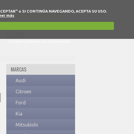
 en "ACEPTAR" o SI CONTINÚA NAVEGANDO, ACEPTA SU USO.
BULLETIN DE VÉHICULES
eer más
Oui
Pas
J'accepte la politique de confidentialité.
MARCAS
Audi
Citroen
Ford
Kia
Mitsubishi