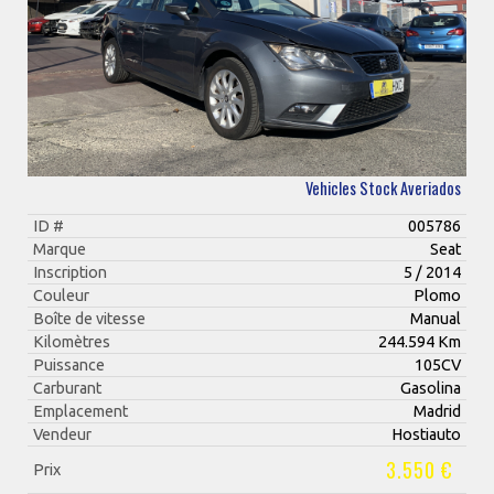
Vehicles Stock Averiados
ID #
005786
Marque
Seat
Inscription
5 / 2014
Couleur
Plomo
Boîte de vitesse
Manual
Kilomètres
244.594 Km
Puissance
105CV
Carburant
Gasolina
Emplacement
Madrid
Vendeur
Hostiauto
3.550 €
Prix