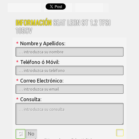
INFORMACIÓN
SEAT LEON ST 1.2 TFSI
105CV
*
Nombre y Apellidos:
*
Teléfono ó Móvil:
*
Correo Electrónico:
*
Consulta:
Sí
No