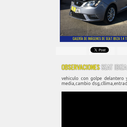
GALERÍA DE IMÁGENES DE SEAT IBIZA 1.4 
OBSERVACIONES
SEAT IBIZA
vehiculo con golpe delantero 
media,cambio dsg,cllima,entrad