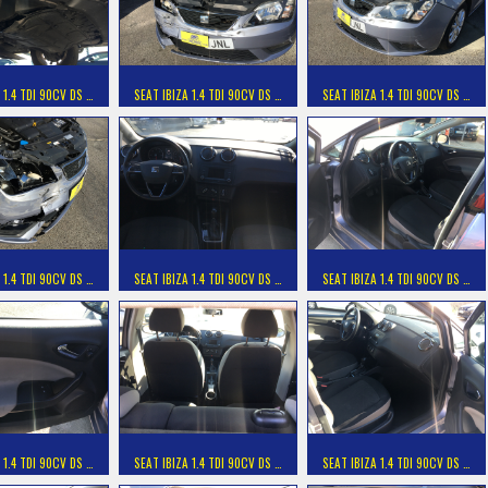
 1.4 TDI 90CV DS …
SEAT IBIZA 1.4 TDI 90CV DS …
SEAT IBIZA 1.4 TDI 90CV DS …
 1.4 TDI 90CV DS …
SEAT IBIZA 1.4 TDI 90CV DS …
SEAT IBIZA 1.4 TDI 90CV DS …
 1.4 TDI 90CV DS …
SEAT IBIZA 1.4 TDI 90CV DS …
SEAT IBIZA 1.4 TDI 90CV DS …