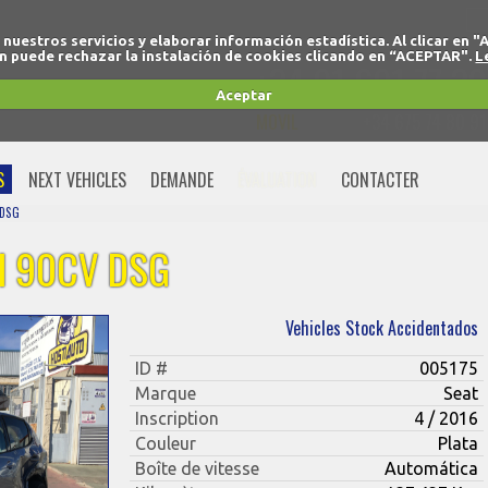
r nuestros servicios y elaborar información estadística. Al clicar
 puede rechazar la instalación de cookies clicando en “ACEPTAR".
L
+34 91 691 77 32
Aceptar
MOVIL
+34 675 74 80 91
S
NEXT VEHICLES
DEMANDE
ÉVALUATION
CONTACTER
 DSG
DI 90CV DSG
Vehicles Stock Accidentados
ID #
005175
Marque
Seat
Inscription
4 / 2016
Couleur
Plata
Boîte de vitesse
Automática