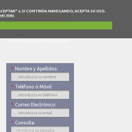
 en "ACEPTAR" o SI CONTINÚA NAVEGANDO, ACEPTA SU USO.
BULLETIN DE VÉHICULES
eer más
Oui
Pas
J'accepte la politique de confidentialité.
*
Nombre y Apellidos:
*
Teléfono ó Móvil:
*
Correo Electrónico:
*
Consulta: