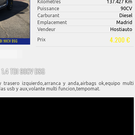
Kilomètres
137.427 Km
Puissance
90CV
Carburant
Diesel
Emplacement
Madrid
Vendeur
Hostiauto
4.200 €
Prix
TDI 90CV DSG
 1.4 TDI 90CV DSG
y trasero izquierdo,arranca y anda,airbags ok,equipo multi
as usb y aux,volante multi funcion,tempomat.