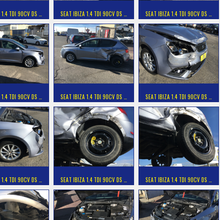
 1.4 TDI 90CV DS …
SEAT IBIZA 1.4 TDI 90CV DS …
SEAT IBIZA 1.4 TDI 90CV DS …
 1.4 TDI 90CV DS …
SEAT IBIZA 1.4 TDI 90CV DS …
SEAT IBIZA 1.4 TDI 90CV DS …
 1.4 TDI 90CV DS …
SEAT IBIZA 1.4 TDI 90CV DS …
SEAT IBIZA 1.4 TDI 90CV DS …