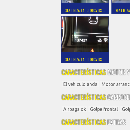
SEAT IBIZA 1.4 TDI 90CV DS …
SEAT IBIZA
SEAT IBIZA 1.4 TDI 90CV DS …
CARACTERÍSTICAS
MOTOR Y
El vehiculo anda
Motor arranc
CARACTERÍSTICAS
CARROCE
Airbags ok
Golpe frontal
Gol
CARACTERÍSTICAS
EXTRAS