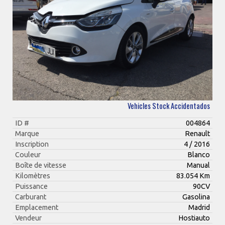
Vehicles Stock Accidentados
ID #
004864
Marque
Renault
Inscription
4 / 2016
Couleur
Blanco
Boîte de vitesse
Manual
Kilomètres
83.054 Km
Puissance
90CV
Carburant
Gasolina
Emplacement
Madrid
Vendeur
Hostiauto