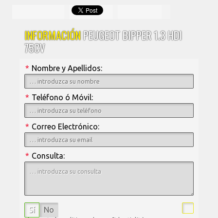
INFORMACIÓN
PEUGEOT BIPPER 1.3 HDI
75CV
*
Nombre y Apellidos:
*
Teléfono ó Móvil:
*
Correo Electrónico:
*
Consulta:
Sí
No