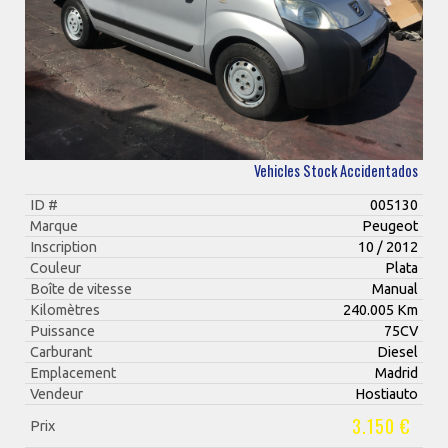
Vehicles Stock Accidentados
ID #
005130
Marque
Peugeot
Inscription
10 / 2012
Couleur
Plata
Boîte de vitesse
Manual
Kilomètres
240.005 Km
Puissance
75CV
Carburant
Diesel
Emplacement
Madrid
Vendeur
Hostiauto
3.150 €
Prix