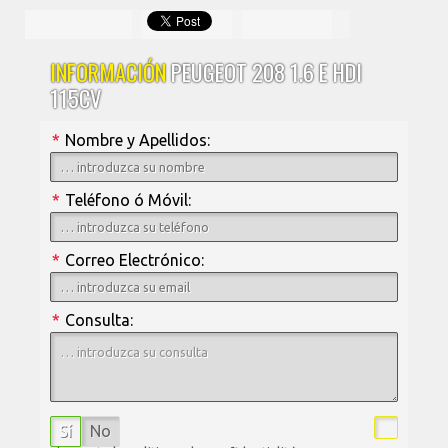
INFORMACIÓN
PEUGEOT 208 1.6 E HDI
115CV
*
Nombre y Apellidos:
*
Teléfono ó Móvil:
*
Correo Electrónico:
*
Consulta:
Sí
No