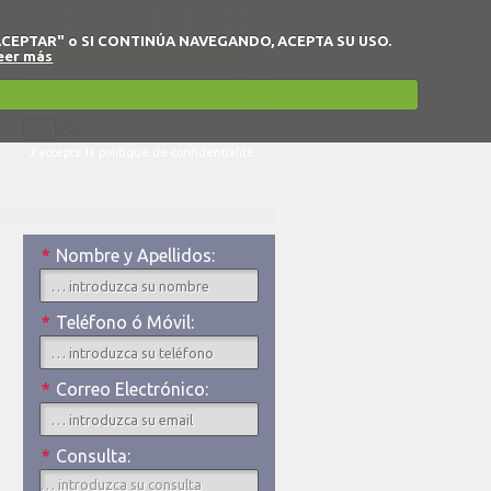
 en "ACEPTAR" o SI CONTINÚA NAVEGANDO, ACEPTA SU USO.
BULLETIN DE VÉHICULES
eer más
Oui
Pas
J'accepte la politique de confidentialité.
*
Nombre y Apellidos:
*
Teléfono ó Móvil:
*
Correo Electrónico:
*
Consulta: