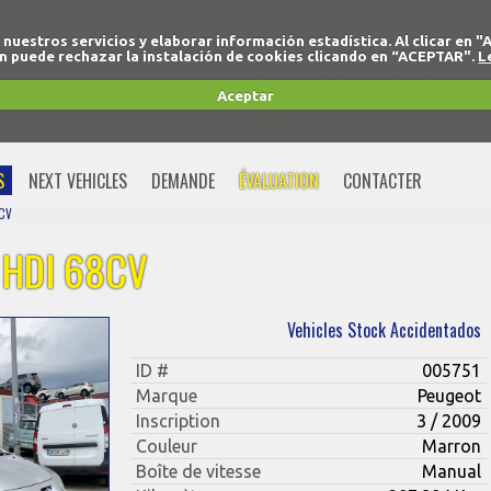
r nuestros servicios y elaborar información estadística. Al clicar
 puede rechazar la instalación de cookies clicando en “ACEPTAR".
L
+34 91 691 77 32
Aceptar
MOVIL
+34 675 74 80 91
S
NEXT VEHICLES
DEMANDE
ÉVALUATION
CONTACTER
8CV
 HDI 68CV
Vehicles Stock Accidentados
ID #
005751
Marque
Peugeot
Inscription
3 / 2009
Couleur
Marron
Boîte de vitesse
Manual