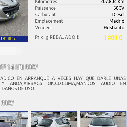
Kilomètres
207.804 Km
Puissance
68CV
Carburant
Diesel
Emplacement
Madrid
Vendeur
Hostiauto
1.800 €
Prix
¡¡¡REBAJADO!!!
.4 HDI 68CV
07 1.4 HDI 68CV
RADICO EN ARRANQUE A VECES HAY QUE DARLE UNAS
 Y ANDA,AIRBAGS OK,CD,CLIMA,MANDOS AUDIO EN
 DAÑOS DE USO.
I 68CV