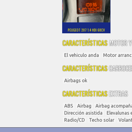
PEUGEOT 207 1.4 HDI 68CV
CARACTERÍSTICAS
MOTOR Y
El vehiculo anda
Motor arranc
CARACTERÍSTICAS
CARROCE
Airbags ok
CARACTERÍSTICAS
EXTRAS
ABS
Airbag
Airbag acompañ
Dirección asistida
Elevalunas e
Radio/CD
Techo solar
Volant