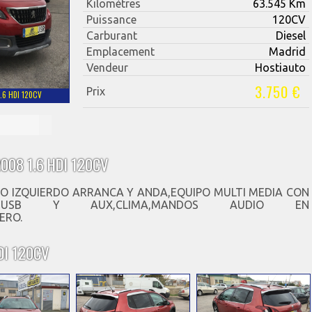
Kilomètres
63.545 Km
Puissance
120CV
Carburant
Diesel
Emplacement
Madrid
Vendeur
Hostiauto
3.750 €
Prix
.6 HDI 120CV
008 1.6 HDI 120CV
O IZQUIERDO ARRANCA Y ANDA,EQUIPO MULTI MEDIA CON
AS USB Y AUX,CLIMA,MANDOS AUDIO EN
ERO.
DI 120CV