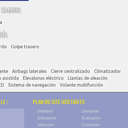
 CAMBIO
a
RÍA
erdo
Golpe trasero
ante
Airbags laterales
Cierre centralizado
Climatizador
n asistida
Elevalunas eléctrico
Llantas de aleación
CD
Sistema de navegación
Volante multifunción
LE !
PLAN DU SITE HOSTIAUTO
initiation
Demande
Entreprise
Évaluation
Véhicules
Contacter