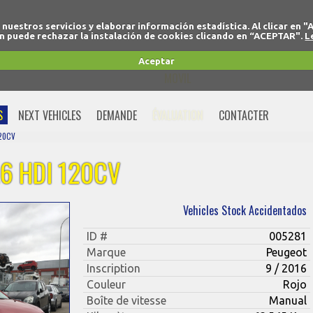
r nuestros servicios y elaborar información estadística. Al clicar
 puede rechazar la instalación de cookies clicando en “ACEPTAR".
L
+34 91 691 77 32
Aceptar
MOVIL
+34 675 74 80 91
S
NEXT VEHICLES
DEMANDE
ÉVALUATION
CONTACTER
120CV
6 HDI 120CV
Vehicles Stock Accidentados
ID #
005281
Marque
Peugeot
Inscription
9 / 2016
Couleur
Rojo
Boîte de vitesse
Manual