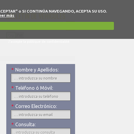
 en "ACEPTAR" o SI CONTINÚA NAVEGANDO, ACEPTA SU USO.
BULLETIN DE VÉHICULES
eer más
Oui
Pas
J'accepte la politique de confidentialité.
*
Nombre y Apellidos:
*
Teléfono ó Móvil:
*
Correo Electrónico:
*
Consulta: