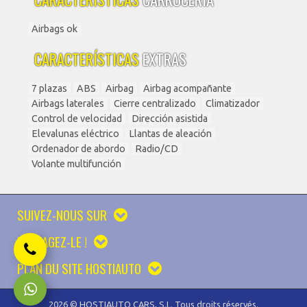
Airbags ok
CARACTERÍSTICAS
EXTRAS
7 plazas
ABS
Airbag
Airbag acompañante
Airbags laterales
Cierre centralizado
Climatizador
Control de velocidad
Dirección asistida
Elevalunas eléctrico
Llantas de aleación
Ordenador de abordo
Radio/CD
Volante multifunción
SUIVEZ-NOUS SUR
PARTAGEZ-LE !
PLAN DU SITE HOSTIAUTO
2026 © HOSTIAUTO CARS, S.L. Tous droits réservés.