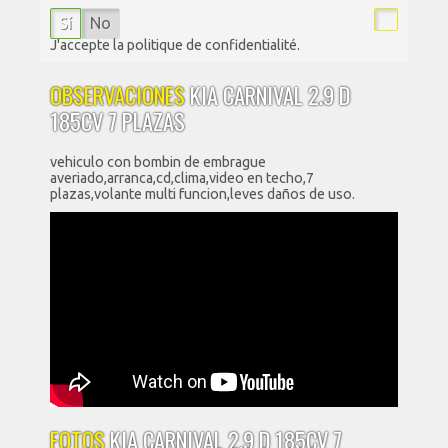
Sí
No
J'accepte la politique de confidentialité.
OBSERVACIONES
KIA CARNIVAL 2.9 D
185CV 7 PLAZAS
vehiculo con bombin de embrague
averiado,arranca,cd,clima,video en techo,7
plazas,volante multi funcion,leves daños de uso.
FOTOS
KIA CARNIVAL 2.9 D 185CV 7