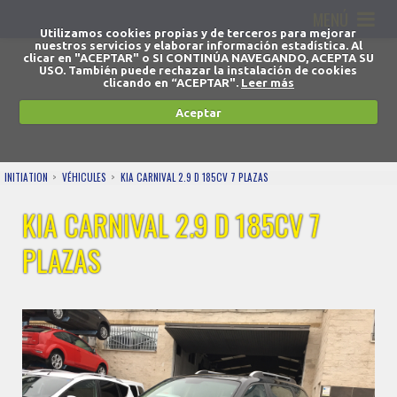
MENÚ
Utilizamos cookies propias y de terceros para mejorar
nuestros servicios y elaborar información estadística. Al
clicar en "ACEPTAR" o SI CONTINÚA NAVEGANDO, ACEPTA SU
USO. También puede rechazar la instalación de cookies
clicando en “ACEPTAR".
Leer más
Aceptar
INITIATION
VÉHICULES
KIA CARNIVAL 2.9 D 185CV 7 PLAZAS
KIA CARNIVAL 2.9 D 185CV 7
PLAZAS