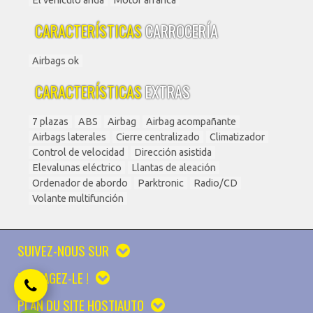
CARACTERÍSTICAS
CARROCERÍA
Airbags ok
CARACTERÍSTICAS
EXTRAS
7 plazas
ABS
Airbag
Airbag acompañante
Airbags laterales
Cierre centralizado
Climatizador
Control de velocidad
Dirección asistida
Elevalunas eléctrico
Llantas de aleación
Ordenador de abordo
Parktronic
Radio/CD
Volante multifunción
SUIVEZ-NOUS SUR
PARTAGEZ-LE !
PLAN DU SITE HOSTIAUTO