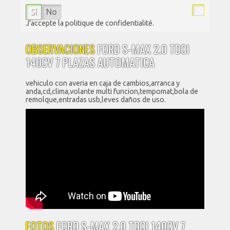
Sí
No
J'accepte la politique de confidentialité.
OBSERVACIONES
FORD S-MAX 2.0 TDCI
140CV 7 PLAZAS AUTOMATICA
vehiculo con averia en caja de cambios,arranca y
anda,cd,clima,volante multi funcion,tempomat,bola de
remolque,entradas usb,leves daños de uso.
FOTOS
FORD S-MAX 2.0 TDCI 140CV 7