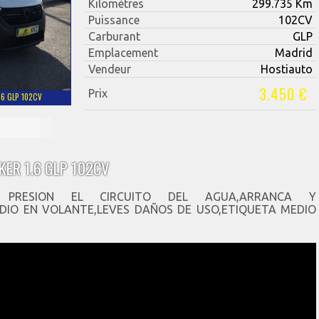
Kilomètres
299.735 Km
Puissance
102CV
Carburant
GLP
Emplacement
Madrid
Vendeur
Hostiauto
3.450 €
Prix
.6 GLP 102CV
KER 1.6 GLP 102CV
JE PRESION EL CIRCUITO DEL AGUA,ARRANCA Y
UDIO EN VOLANTE,LEVES DAÑOS DE USO,ETIQUETA MEDIO