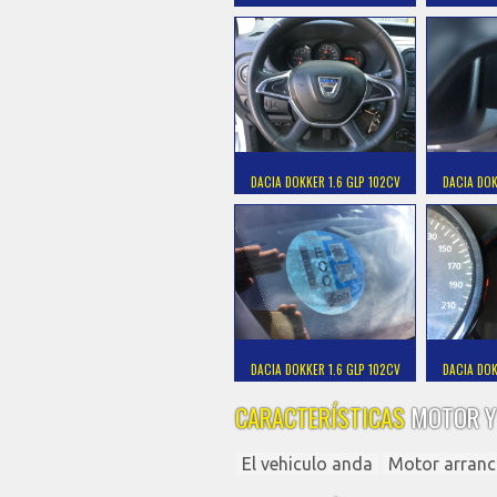
DACIA DOKKER 1.6 GLP 102CV
DACIA DOK
DACIA DOKKER 1.6 GLP 102CV
DACIA DOK
CARACTERÍSTICAS
MOTOR Y
El vehiculo anda
Motor arranc