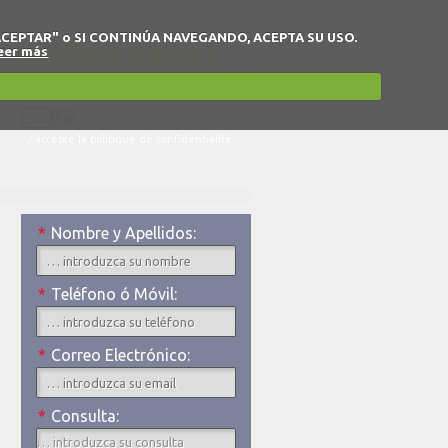
 en "ACEPTAR" o SI CONTINÚA NAVEGANDO, ACEPTA SU USO.
BULLETIN DE VÉHICULES
eer más
Oui
Pas
J'accepte la politique de confidentialité.
*
Nombre y Apellidos:
*
Teléfono ó Móvil:
*
Correo Electrónico:
*
Consulta: