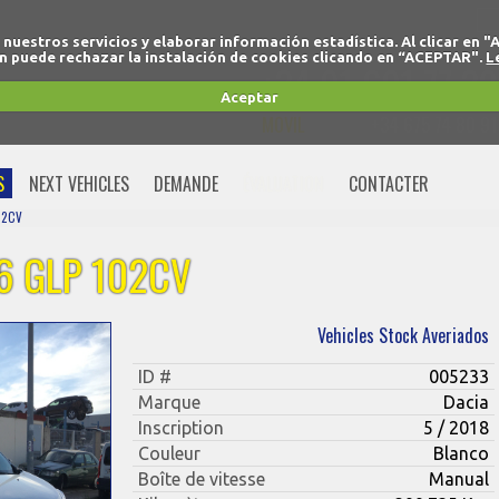
r nuestros servicios y elaborar información estadística. Al clicar
 puede rechazar la instalación de cookies clicando en “ACEPTAR".
L
+34 91 691 77 32
Aceptar
MOVIL
+34 675 74 80 91
S
NEXT VEHICLES
DEMANDE
ÉVALUATION
CONTACTER
02CV
6 GLP 102CV
Vehicles Stock Averiados
ID #
005233
Marque
Dacia
Inscription
5 / 2018
Couleur
Blanco
Boîte de vitesse
Manual