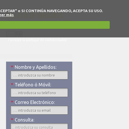
 en "ACEPTAR" o SI CONTINÚA NAVEGANDO, ACEPTA SU USO.
BULLETIN DE VÉHICULES
eer más
Oui
Pas
J'accepte la politique de confidentialité.
*
Nombre y Apellidos:
*
Teléfono ó Móvil:
*
Correo Electrónico:
*
Consulta: