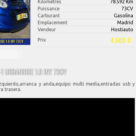
Kilomètres
78.592 Km
Puissance
73CV
Carburant
Gasolina
Emplacement
Madrid
Vendeur
Hostiauto
4.600 €
Prix
IDE 1.0 INY 73CV
-1 URBANRIDE 1.0 INY 73CV
izquierdo,arranca y anda,equipo multi media,entradas usb y
a trasera.