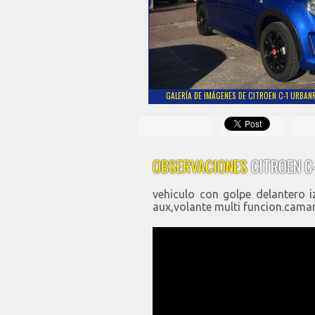
GALERÍA DE IMÁGENES DE CITROEN C-1 URBANR
OBSERVACIONES
CITROEN C
vehiculo con golpe delantero 
aux,volante multi funcion.camar