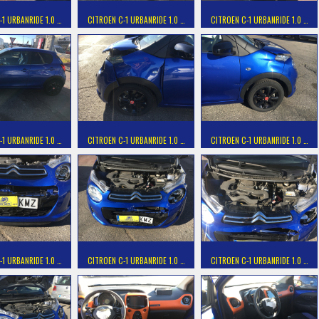
-1 URBANRIDE 1.0 …
CITROEN C-1 URBANRIDE 1.0 …
CITROEN C-1 URBANRIDE 1.0 …
-1 URBANRIDE 1.0 …
CITROEN C-1 URBANRIDE 1.0 …
CITROEN C-1 URBANRIDE 1.0 …
-1 URBANRIDE 1.0 …
CITROEN C-1 URBANRIDE 1.0 …
CITROEN C-1 URBANRIDE 1.0 …