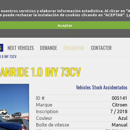
r nuestros servicios y elaborar información estadística. Al clicar
 puede rechazar la instalación de cookies clicando en “ACEPTAR".
L
+34 91 691 77 32
Aceptar
MOVIL
+34 675 74 80 91
S
NEXT VEHICLES
DEMANDE
ÉVALUATION
CONTACTER
1.0 INY 73CV
ANRIDE 1.0 INY 73CV
Vehicles Stock Accidentados
ID #
005141
Marque
Citroen
Inscription
7 / 2018
Couleur
Azul
Boîte de vitesse
Manual