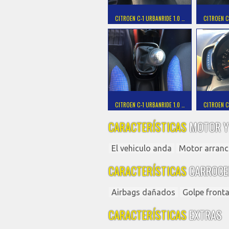
CITROEN C-1 URBANRIDE 1.0 …
CITROEN C
CITROEN C-1 URBANRIDE 1.0 …
CITROEN C
CARACTERÍSTICAS
MOTOR Y
El vehiculo anda
Motor arranc
CARACTERÍSTICAS
CARROCE
Airbags dañados
Golpe fronta
CARACTERÍSTICAS
EXTRAS