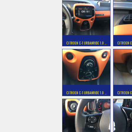
CITROEN C-1 URBANRIDE 1.0 …
CITROEN C
CITROEN C-1 URBANRIDE 1.0 …
CITROEN C