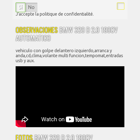
Sí
No
J'accepte la politique de confidentialité.
OBSERVACIONES
BMW 320 D 2.0 190CV
AUTOMATICO
vehiculo con golpe delantero izquierdo,arranca y
anda,cd,clima,volante multi funcion,tempomat,entradas
usb y aux.
FOTOS
BMW 320 D 2.0 190CV