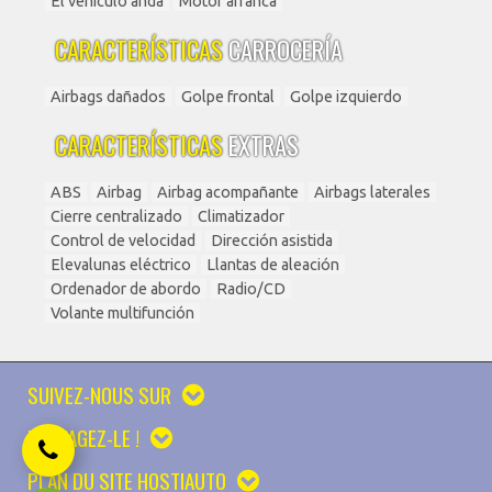
El vehiculo anda
Motor arranca
CARACTERÍSTICAS
CARROCERÍA
Airbags dañados
Golpe frontal
Golpe izquierdo
CARACTERÍSTICAS
EXTRAS
ABS
Airbag
Airbag acompañante
Airbags laterales
Cierre centralizado
Climatizador
Control de velocidad
Dirección asistida
Elevalunas eléctrico
Llantas de aleación
Ordenador de abordo
Radio/CD
Volante multifunción
SUIVEZ-NOUS SUR
PARTAGEZ-LE !
PLAN DU SITE HOSTIAUTO