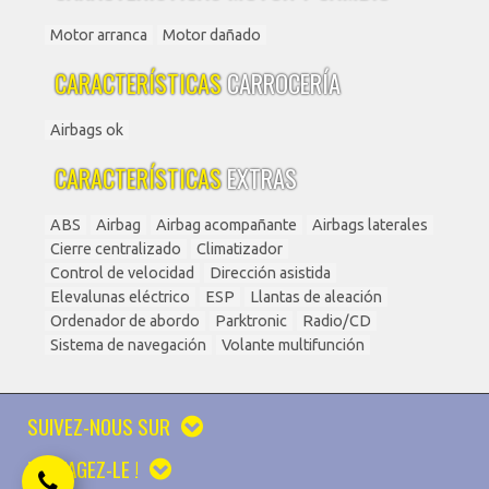
Motor arranca
Motor dañado
CARACTERÍSTICAS
CARROCERÍA
Airbags ok
CARACTERÍSTICAS
EXTRAS
ABS
Airbag
Airbag acompañante
Airbags laterales
Cierre centralizado
Climatizador
Control de velocidad
Dirección asistida
Elevalunas eléctrico
ESP
Llantas de aleación
Ordenador de abordo
Parktronic
Radio/CD
Sistema de navegación
Volante multifunción
SUIVEZ-NOUS SUR
PARTAGEZ-LE !