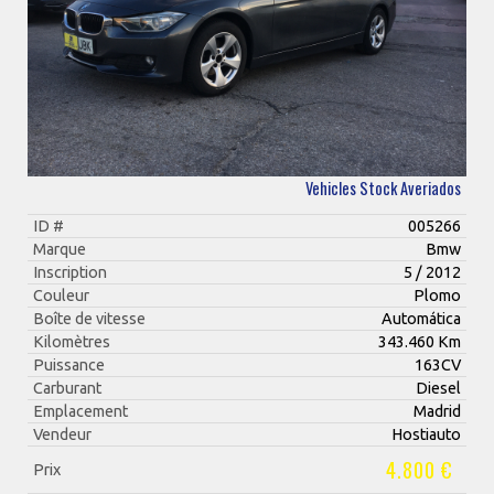
Vehicles Stock Averiados
ID #
005266
Marque
Bmw
Inscription
5 / 2012
Couleur
Plomo
Boîte de vitesse
Automática
Kilomètres
343.460 Km
Puissance
163CV
Carburant
Diesel
Emplacement
Madrid
Vendeur
Hostiauto
4.800 €
Prix