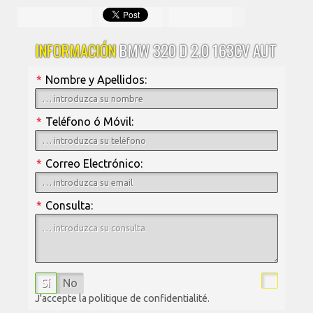
INFORMACIÓN
BMW 320 D 2.0 163CV AUT
*
Nombre y Apellidos:
*
Teléfono ó Móvil:
*
Correo Electrónico:
*
Consulta:
Sí
No
J'accepte la politique de confidentialité.