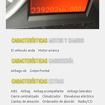
CARACTERÍSTICAS
MOTOR Y CAMBIO
El vehiculo anda
Motor arranca
CARACTERÍSTICAS
CARROCERÍA
Airbags ok
Golpe frontal
CARACTERÍSTICAS
EXTRAS
ABS
Airbag
Airbag acompañante
Airbags laterales
Cierre centralizado
Climatizador
Elevalunas eléctrico
Llantas de aleación
Ordenador de abordo
Radio/CD