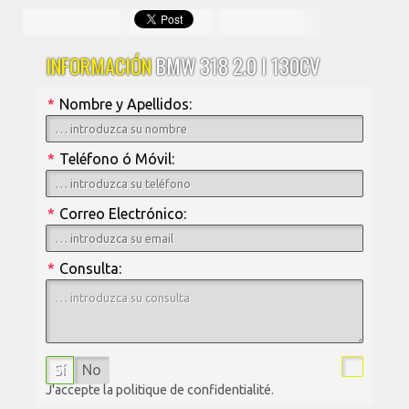
INFORMACIÓN
BMW 318 2.0 I 130CV
*
Nombre y Apellidos:
*
Teléfono ó Móvil:
*
Correo Electrónico:
*
Consulta:
Sí
No
J'accepte la politique de confidentialité.